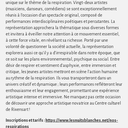
unique sur le thème de la respiration. Vingt-deux artistes
(musiciens, danseurs, comédiens) se sont exceptionnellement
réunis à l'occasion d'un spectacle original, composé de
performances interdisciplinaires poétiques et percutantes. La
représentation approchera la thématique sous diverses formes
et invitera à éveiller notre attention à ce mouvement essentiel,
à cette force vitale, en révélant sa richesse. Porté par une
volonté de questionner la société actuelle, la représentation
explorera aussi ce qu'il y a d’irrespirable dans notre époque, que
ce soit sur les plans environnemental, psychique ou social. Entre
désir de respirer et sentiment d'asphyxie, entre immersion et
critique, les jeunes artistes mettront en scène l'action humaine
au rythme de la respiration. Ils vous transporteront dans un
univers créatif et dynamique ; leurs performances refléteront leur
enthousiasme et leur engagement, promettant une expérience
artistique intense et immersive. Ne manquez pas cette occasion
de découvrir une approche artistique novatrice au Centre culturel
de Rixensart !
Inscriptions et tarifs :
https://www.lesnuitsblanches.net/nos-
respirations