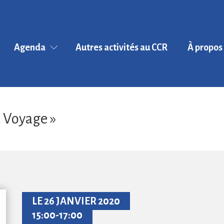
Agenda
Autres activités au CCR
À propos
BROCHURE D
Événements
SAISON 2024
Exploration du
L'équipe
Monde
d Voyage »
Le collectif
Cycles littéraires
CultuRix
En partenariat
Historique
Activités kids
Les instances 
friendly
CA-CO...)
Zoom Art
LE 26 JANVIER 2020
Contrat pro
15:00-17:00
Ateliers