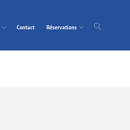
Contact
Réservations
E
Tarifs et modalités
-2025
de réservation
Réserver en ligne
(AG-
gramme