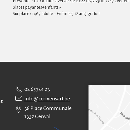
Prévente : 10€ / adulte à verser sur BE22 0632 7300 7747 avec
places payantes+enfants »
Sur place : 14€ / adulte - Enfants (-12 ans) gratuit
02 653 61 23
info@ccrixensart.be
it
38 Place Communale
1332 Genval