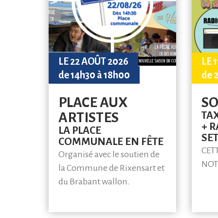
LE 22 AOÛT 2026
LE 
de 14h30 à 18h00
de 
PLACE AUX
SO
TAX
ARTISTES
+ R
LA PLACE
SET
COMMUNALE EN FÊTE
CET
Organisé avec le soutien de
NOT
la Commune de Rixensart et
du Brabant wallon.