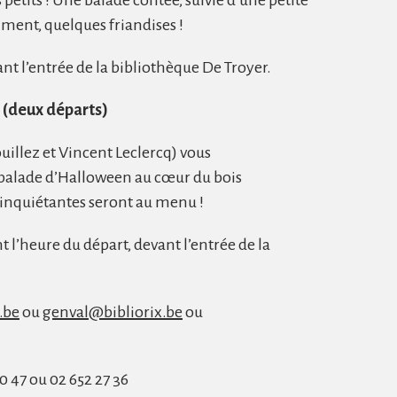
etits ! Une balade contée, suivie d’une petite
ment, quelques friandises !
nt l’entrée de la bibliothèque De Troyer.
(deux départs)
uillez et Vincent Leclercq) vous
balade d’Halloween au cœur du bois
’inquiétantes seront au menu !
 l’heure du départ, devant l’entrée de la
.be
ou
genval@bibliorix.be
ou
0 47 ou 02 652 27 36