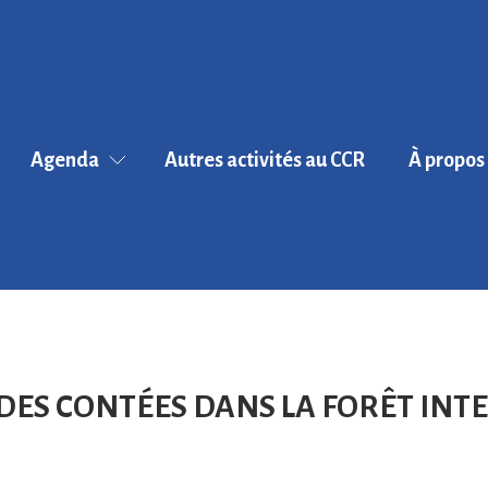
Agenda
Autres activités au CCR
À propos
BROCHURE D
Événements
SAISON 2024
Exploration du
L'équipe
Monde
Le collectif
Cycles littéraires
CultuRix
En partenariat
Historique
DES CONTÉES DANS LA FORÊT INT
Activités kids
Les instances 
friendly
CA-CO...)