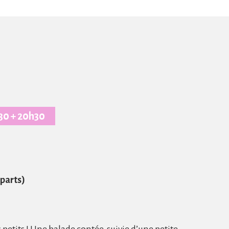
gramme
h30 + 20h30
parts)