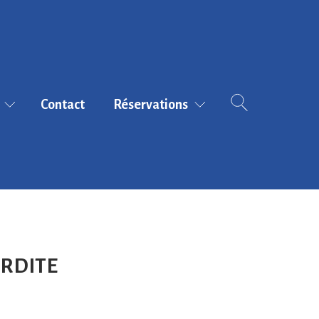
Contact
Réservations
E
Tarifs et modalités
-2025
de réservation
Réserver en ligne
ERDITE
(AG-