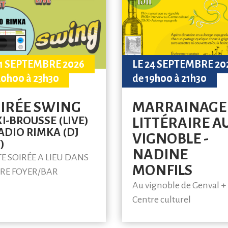
11 SEPTEMBRE 2026
LE 24 SEPTEMBRE 20
20h00 à 23h30
de 19h00 à 21h30
IRÉE SWING
MARRAINAGE
I-BROUSSE (LIVE)
LITTÉRAIRE A
ADIO RIMKA (DJ
VIGNOBLE -
)
NADINE
TE SOIRÉE A LIEU DANS
MONFILS
RE FOYER/BAR
Au vignoble de Genval +
Centre culturel