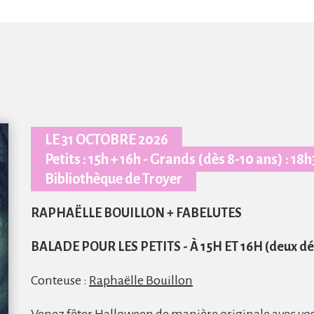
Zoom Art
Contrat pro
Ateliers
Liens
Nos locaux
Location
LE 31 OCTOBRE 2026
Petits : 15h + 16h - Grands (dès 8-10 ans) : 18
Bibliothèque de Troyer
RAPHAËLLE BOUILLON + FABELUTES
BALADE POUR LES PETITS - À 15H ET 16H (deux dé
Conteuse :
Raphaëlle Bouillon