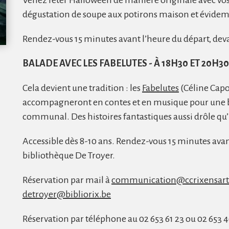
Venez fêter Halloween de manière originale avec vos p
dégustation de soupe aux potirons maison et évidem
Rendez-vous 15 minutes avant l’heure du départ, deva
BALADE AVEC LES FABELUTES - À 18H30 ET 20H30 
Cela devient une tradition : les
Fabelutes
(Céline Capo
accompagneront en contes et en musique pour une 
communal. Des histoires fantastiques aussi drôle qu
Accessible dès 8-10 ans. Rendez-vous 15 minutes avant
bibliothèque De Troyer.
Réservation par mail à
communication@ccrixensart
detroyer@bibliorix.be
Réservation par téléphone au 02 653 61 23 ou 02 653 4