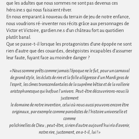
que les adultes que nous sommes ne sont pas devenus ces
héro.ine.s qui nous faisaient rêver.
En nous emparant à nouveau du terrain de jeu de notre enfance,
nous voudrions ré-inventer nos récits grâce aux personnages de
Victor et Victoire, gardien.ne.s d’un château fort au quotidien
plutôt banal.
Que se passe-t-il lorsque les protagonistes d’une épopée ne sont
rien d’autre que des couard.es, deségoïstes incapables d’assumer
leur faute, fuyant face au moindre danger ?
« Nous somme prêts comme jamais l’époque ne le fut, pour un carnaval
de grand style, les éclats de rire et la folle allégresse d’un Mardi gras de
l’esprit, les cîmes transcendantales de la suprême bêtise et de la raillerie
aristophanesque qui bafoue l’univers. Peut-être découvrirons-nous là
justement
le domaine de notre invention, celui où nous aussi pouvons encore être
originaux, par exemple comme parodistes de l’histoire universelle et
comme
polichinelles de Dieu ; peut-être, si rien d’autre aujourd’hui n’a d’avenir,
notre rire, justement, en a-t-il, lui ! »