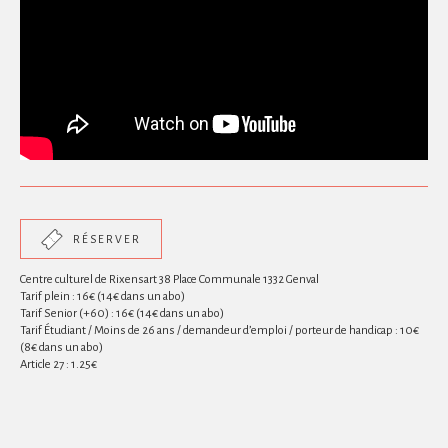
RÉSERVER
Centre culturel de Rixensart 38 Place Communale 1332 Genval
Tarif plein : 16€ (14€ dans un abo)
Tarif Senior (+60) : 16€ (14€ dans un abo)
Tarif Étudiant / Moins de 26 ans / demandeur d’emploi / porteur de handicap : 10€
(8€ dans un abo)
Article 27 : 1.25€