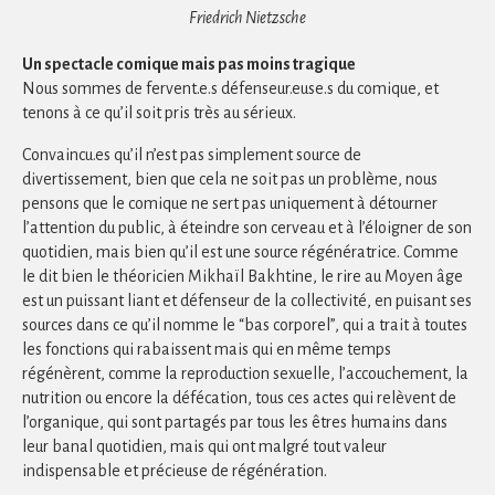
Friedrich Nietzsche
Un spectacle comique mais pas moins tragique
Nous sommes de fervent.e.s défenseur.euse.s du comique, et
tenons à ce qu’il soit pris très au sérieux.
Convaincu.es qu’il n’est pas simplement source de
divertissement, bien que cela ne soit pas un problème, nous
pensons que le comique ne sert pas uniquement à détourner
l’attention du public, à éteindre son cerveau et à l’éloigner de son
quotidien, mais bien qu’il est une source régénératrice. Comme
le dit bien le théoricien Mikhaïl Bakhtine, le rire au Moyen âge
est un puissant liant et défenseur de la collectivité, en puisant ses
sources dans ce qu’il nomme le “bas corporel”, qui a trait à toutes
les fonctions qui rabaissent mais qui en même temps
régénèrent, comme la reproduction sexuelle, l’accouchement, la
nutrition ou encore la défécation, tous ces actes qui relèvent de
l’organique, qui sont partagés par tous les êtres humains dans
leur banal quotidien, mais qui ont malgré tout valeur
indispensable et précieuse de régénération.