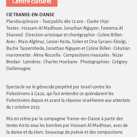
Centre culturel
CIE TRANSE-EN-DANSE
Pluridisciplinaire - Tout public dès 12 ans - Durée 1h30
Textes : Hossam Al Madhoun, Jonathan Nguyen, Fateema Al
Shareed · Direction artistique et chorégraphie : Coline Billen ·
Avec : Main Alghruz, Lancei Keita, Solen et Ona Syriani-Sbolgi, ·
Bachir Tassembedo, Jonathan Nguyen et Coline Billen · Création
marionnette : Alma Roccella · Compositions musicales : Nizar
Bredan · Lumières : Charles Hoebanx · Photographies : Grégory
Dallemagne.
Spectacle sur le génocide perpétré par Israël contre les
Palestiniens à Gaza, qui fait entendre ce qu’endurent les
Palestiniens depuis et avant la réponse israélienne aux attentats
du 7 octobre 2023.
Mis en scène par la compagnie Transe-en-Danse à partir des
textes écrits sous les bombes par Hossam Al Madhoun, avec de
la danse et du slam, beaucoup de poésie et des compositions