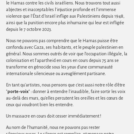
le Hamas contre les civils israéliens. Nous trouvons tout aussi
abjectes et inacceptables l'injustice profonde et l’immense
violence que l'État d'Israël inflige aux Palestiniens depuis 1948,
ainsi que la punition encore plus inhumaine qui leur est infligée
depuis le 7 octobre 2023.
Nous ne pouvons pas comprendre que le Hamas puisse être
confondu avec Gaza, ses habitants, et le peuple palestinien en
général. Nous sommes outrés de voir que l’occupation illégale, la
colonisation et l’apartheid en cours en cours depuis 75 ans se
transforme en génocide sous les yeux d'une communauté
internationale silencieuse ou aveuglément partisane.
En tant qu'artistes, nous pensons que c'est aussi notre rôle d'être
"
porte-voix
" : donner à entendre l'inaudible, faire sortir les voix
au-delà des murs, qu'elles percutent les oreilles et les cœurs de
ceux qui voudront bien les entendre.
Un massacre en cours doit cesser immédiatement !
Au nom de l’humanité, nous ne pouvons pas rester
silencieux·euses. Le silence est complice, et menace notre