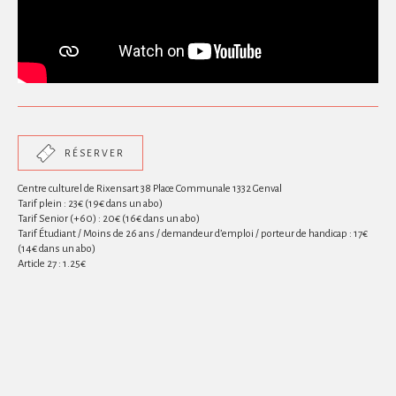
RÉSERVER
Centre culturel de Rixensart 38 Place Communale 1332 Genval
Tarif plein : 23€ (19€ dans un abo)
Tarif Senior (+60) : 20€ (16€ dans un abo)
Tarif Étudiant / Moins de 26 ans / demandeur d’emploi / porteur de handicap : 17€
(14€ dans un abo)
Article 27 : 1.25€