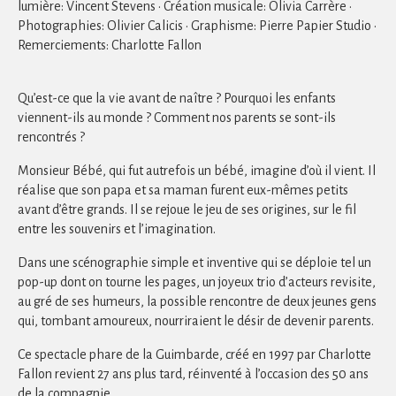
lumière: Vincent Stevens · Création musicale: Olivia Carrère ·
Photographies: Olivier Calicis · Graphisme: Pierre Papier Studio ·
Remerciements: Charlotte Fallon
Qu’est-ce que la vie avant de naître ? Pourquoi les enfants
viennent-ils au monde ? Comment nos parents se sont-ils
rencontrés ?
Monsieur Bébé, qui fut autrefois un bébé, imagine d’où il vient. Il
réalise que son papa et sa maman furent eux-mêmes petits
avant d’être grands. Il se rejoue le jeu de ses origines, sur le fil
entre les souvenirs et l’imagination.
Dans une scénographie simple et inventive qui se déploie tel un
pop-up dont on tourne les pages, un joyeux trio d’acteurs revisite,
au gré de ses humeurs, la possible rencontre de deux jeunes gens
qui, tombant amoureux, nourriraient le désir de devenir parents.
Ce spectacle phare de la Guimbarde, créé en 1997 par Charlotte
Fallon revient 27 ans plus tard, réinventé à l’occasion des 50 ans
de la compagnie.