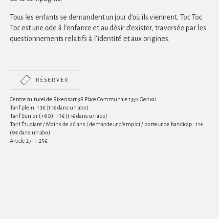
Tous les enfants se demandent un jour d’où ils viennent. Toc Toc
Toc est une ode à l’enfance et au désir d’exister, traversée par les
questionnements relatifs à l’identité et aux origines.
RÉSERVER
Centre culturel de Rixensart 38 Place Communale 1332 Genval
Tarif plein : 13€ (11€ dans un abo)
Tarif Senior (+60) : 13€ (11€ dans un abo)
Tarif Étudiant / Moins de 26 ans / demandeur d'emploi / porteur de handicap : 11€
(9€ dans un abo)
Article 27 : 1.25€