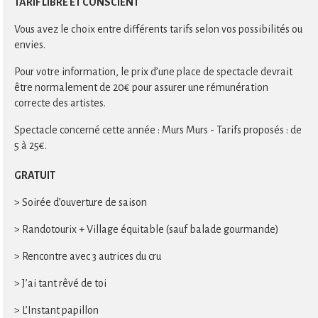
TARIF LIBRE ET CONSCIENT
Vous avez le choix entre différents tarifs selon vos possibilités ou
envies.
Pour votre information, le prix d’une place de spectacle devrait
être normalement de 20€ pour assurer une rémunération
correcte des artistes.
Spectacle concerné cette année : Murs Murs - Tarifs proposés : de
5 à 25€.
GRATUIT
> Soirée d’ouverture de saison
> Randotourix + Village équitable (sauf balade gourmande)
> Rencontre avec 3 autrices du cru
> J’ai tant rêvé de toi
> L’Instant papillon