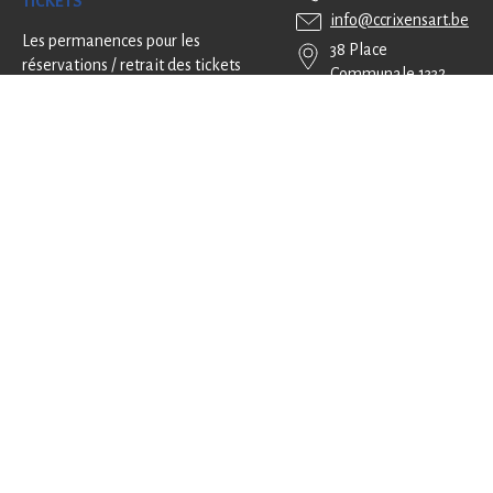
TICKETS
info@ccrixensart.be
Les permanences pour les
38 Place
réservations / retrait des tickets
Communale 1332
ont lieu le mercredi de 15h à 17h
Genval
La permanence téléphonique se
tient du mardi au vendredi (9h-
12h / 14h-17h)
(pas de permanence pendant les
congés scolaires).
ici !