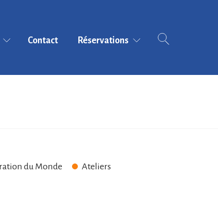
Contact
Réservations
E
Tarifs et modalités
-2025
de réservation
Réserver en ligne
(AG-
ration du Monde
Ateliers
gramme