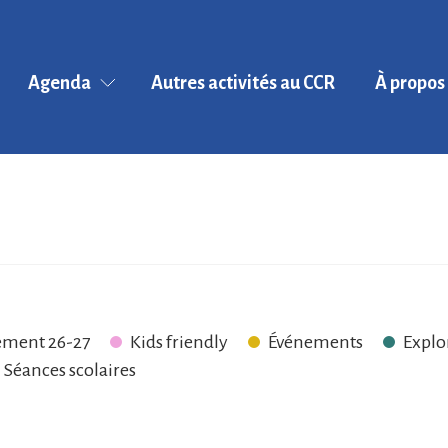
Agenda
Autres activités au CCR
À propos
BROCHURE D
Événements
SAISON 2024
Exploration du
L'équipe
Monde
Le collectif
Cycles littéraires
CultuRix
En partenariat
Historique
Activités kids
Les instances 
ment 26-27
Kids friendly
Événements
Explo
friendly
CA-CO...)
Séances scolaires
Zoom Art
Contrat pro
Ateliers
Liens