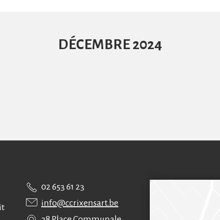
Nos locaux
Location
DÉCEMBRE 2024
02 653 61 23
info@ccrixensart.be
it
38 Place Communale